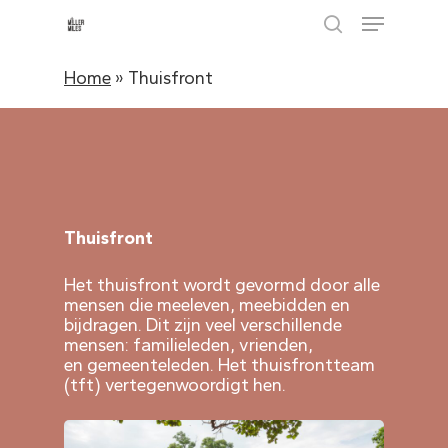
Skip
Menu
to
search
main
content
Home
»
Thuisfront
Thuisfront
Het thuisfront wordt gevormd door alle
mensen die meeleven, meebidden
en
bijdragen.
Dit zijn
veel verschillende
mensen:
familieleden, vrienden,
en
gemeenteleden. Het thuisfrontteam
(tft)
vertegenwoordigt
hen
.