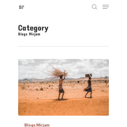
Skip
Menu
to
search
main
content
Category
Blogs Mirjam
Blogs Mirjam